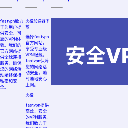
fastvpn致力
火橙加速器下
载
于为用户提
供安全、可
选择fastvpn
靠的VPN体
官方网站，
验。我们的
享受专业级
官方网站提
VPN服务。
供全球连接
fastvpn保障
服务，确保
您的网络活
您的网络活
动安全，随
动始终保持
时随地安心
私密和安
上网。
全。
火橙
fastvpn提供
高效、安全
的VPN服务。
我们致力于